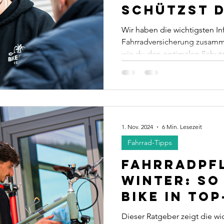
â
schützst d
Fahrrad o
Wir haben die wichtigsten I
Fahrradversicherung zusamme
wie du den optimalen Schutz
1. Nov. 2024
6 Min. Lesezeit
Fahrrad-Tipps
Fahrradpfl
Winter: So
Bike in To
Dieser Ratgeber zeigt die wic