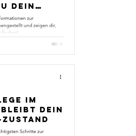
u dein
ptimal
nformationen zur
ngestellt und zeigen dir,
 findest!
ege im
 bleibt dein
p-Zustand
htigsten Schritte zur