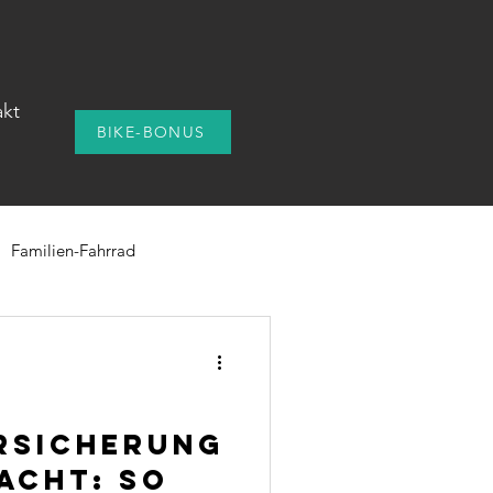
akt
Mehr
BIKE-BONUS
Familien-Fahrrad
s und Apps
Fahrradleasing
rsicherung
acht: So