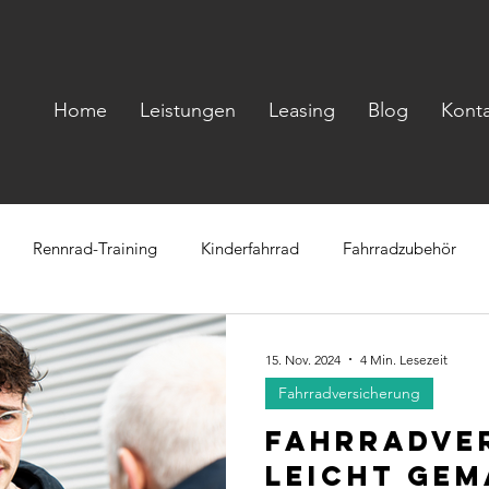
Home
Leistungen
Leasing
Blog
Kont
Rennrad-Training
Kinderfahrrad
Fahrradzubehör
t
Ernährung
Fahrradhelm
Fahrradtour
Gadget
15. Nov. 2024
4 Min. Lesezeit
Fahrradversicherung
Fahrradve
leicht gem